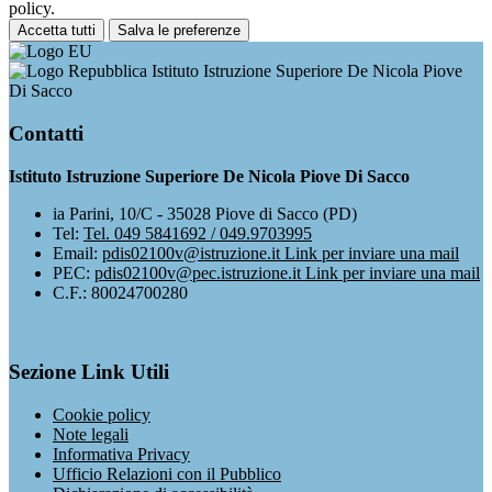
policy.
Accetta tutti
Salva le preferenze
Istituto Istruzione Superiore De Nicola Piove
Di Sacco
Contatti
Istituto Istruzione Superiore De Nicola Piove Di Sacco
ia Parini, 10/C - 35028 Piove di Sacco (PD)
Tel:
Tel. 049 5841692 / 049.9703995
Email:
pdis02100v@istruzione.it
Link per inviare una mail
PEC:
pdis02100v@pec.istruzione.it
Link per inviare una mail
C.F.: 80024700280
Sezione Link Utili
Cookie policy
Note legali
Informativa Privacy
Ufficio Relazioni con il Pubblico