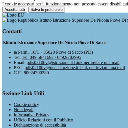
I cookie necessari per il funzionamento non possono essere disabilitati.
Accetta tutti
Salva le preferenze
Istituto Istruzione Superiore De Nicola Piove Di
Contatti
Istituto Istruzione Superiore De Nicola Piove Di Sacco
ia Parini, 10/C - 35028 Piove di Sacco (PD)
Tel:
Tel. 049 5841692 / 049.9703995
Email:
pdis02100v@istruzione.it
Link per inviare una mail
PEC:
pdis02100v@pec.istruzione.it
Link per inviare una mail
C.F.: 80024700280
Sezione Link Utili
Cookie policy
Note legali
Informativa Privacy
Ufficio Relazioni con il Pubblico
Dichiarazione di accessibilità