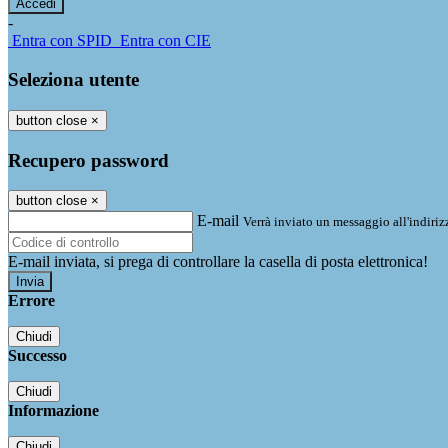
-
Entra con SPID
Entra con CIE
Seleziona utente
button close
×
Recupero password
button close
×
E-mail
Verrà inviato un messaggio all'indirizz
E-mail inviata, si prega di controllare la casella di posta elettronica!
Errore
Chiudi
Successo
Chiudi
Informazione
Chiudi