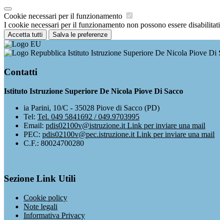
Cookie necessari per il funzionamento
I cookie necessari per il funzionamento non possono essere disabilitati.
Accetta tutti
Salva le preferenze
Istituto Istruzione Superiore De Nicola Piove Di
Contatti
Istituto Istruzione Superiore De Nicola Piove Di Sacco
ia Parini, 10/C - 35028 Piove di Sacco (PD)
Tel:
Tel. 049 5841692 / 049.9703995
Email:
pdis02100v@istruzione.it
Link per inviare una mail
PEC:
pdis02100v@pec.istruzione.it
Link per inviare una mail
C.F.: 80024700280
Sezione Link Utili
Cookie policy
Note legali
Informativa Privacy