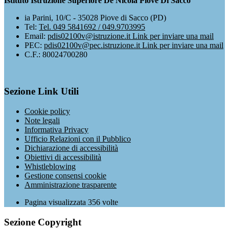
Istituto Istruzione Superiore De Nicola Piove Di Sacco
ia Parini, 10/C - 35028 Piove di Sacco (PD)
Tel:
Tel. 049 5841692 / 049.9703995
Email:
pdis02100v@istruzione.it
Link per inviare una mail
PEC:
pdis02100v@pec.istruzione.it
Link per inviare una mail
C.F.: 80024700280
Sezione Link Utili
Cookie policy
Note legali
Informativa Privacy
Ufficio Relazioni con il Pubblico
Dichiarazione di accessibilità
Obiettivi di accessibilità
Whistleblowing
Gestione consensi cookie
Amministrazione trasparente
Pagina visualizzata
356
volte
Sezione Copyright