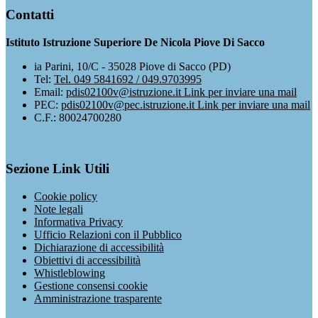
Contatti
Istituto Istruzione Superiore De Nicola Piove Di Sacco
ia Parini, 10/C - 35028 Piove di Sacco (PD)
Tel:
Tel. 049 5841692 / 049.9703995
Email:
pdis02100v@istruzione.it
Link per inviare una mail
PEC:
pdis02100v@pec.istruzione.it
Link per inviare una mail
C.F.: 80024700280
Sezione Link Utili
Cookie policy
Note legali
Informativa Privacy
Ufficio Relazioni con il Pubblico
Dichiarazione di accessibilità
Obiettivi di accessibilità
Whistleblowing
Gestione consensi cookie
Amministrazione trasparente