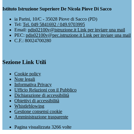
Istituto Istruzione Superiore De Nicola Piove Di Sacco
ia Parini, 10/C - 35028 Piove di Sacco (PD)
Tel:
Tel. 049 5841692 / 049.9703995
Email:
pdis02100v@istruzione.it
Link per inviare una mail
PEC:
pdis02100v@pec.istruzione.it
Link per inviare una mail
C.F.: 80024700280
Sezione Link Utili
Cookie policy
Note legali
Informativa Privacy
Ufficio Relazioni con il Pubblico
Dichiarazione di accessibilità
Obiettivi di accessibilità
Whistleblowing
Gestione consensi cookie
Amministrazione trasparente
Pagina visualizzata
3266
volte