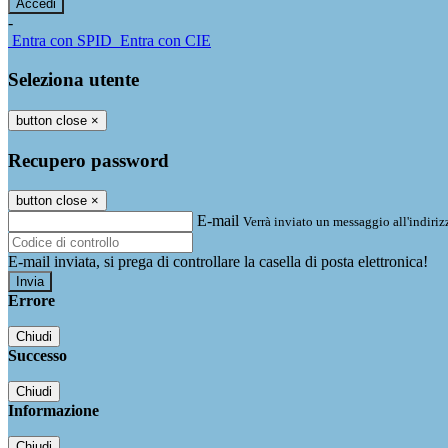
-
Entra con SPID
Entra con CIE
Seleziona utente
button close
×
Recupero password
button close
×
E-mail
Verrà inviato un messaggio all'indirizz
E-mail inviata, si prega di controllare la casella di posta elettronica!
Errore
Chiudi
Successo
Chiudi
Informazione
Chiudi