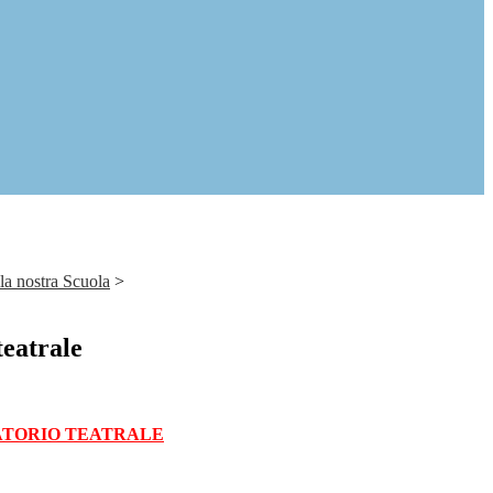
lla nostra Scuola
>
teatrale
TORIO TEATRALE