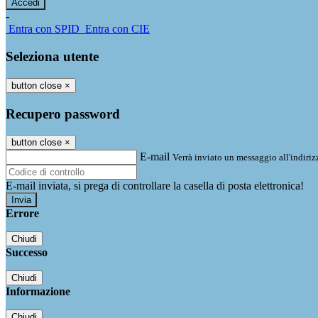
-
Entra con SPID
Entra con CIE
Seleziona utente
button close
×
Recupero password
button close
×
E-mail
Verrà inviato un messaggio all'indirizz
E-mail inviata, si prega di controllare la casella di posta elettronica!
Errore
Chiudi
Successo
Chiudi
Informazione
Chiudi