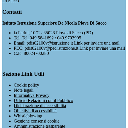
Di Sacco
Contatti
Istituto Istruzione Superiore De Nicola Piove Di Sacco
ia Parini, 10/C - 35028 Piove di Sacco (PD)
Tel:
Tel. 049 5841692 / 049.9703995
Email:
pdis02100v@istruzione.it
Link per inviare una mail
PEC:
pdis02100v@pec.istruzione.it
Link per inviare una mail
C.F.: 80024700280
Sezione Link Utili
Cookie policy
Note legali
Informativa Privacy
Ufficio Relazioni con il Pubblico
Dichiarazione di accessibilità
Obiettivi di accessibilità
Whistleblowing
Gestione consensi cookie
Amministrazione trasparente