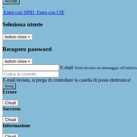
-
Entra con SPID
Entra con CIE
Seleziona utente
button close
×
Recupero password
button close
×
E-mail
Verrà inviato un messaggio all'indirizz
E-mail inviata, si prega di controllare la casella di posta elettronica!
Errore
Chiudi
Successo
Chiudi
Informazione
Chiudi