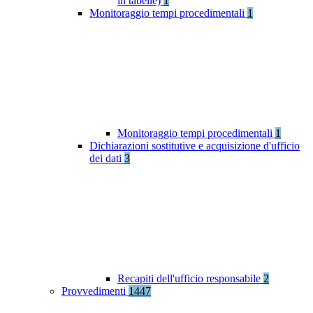
in tabelle)
1
Monitoraggio tempi procedimentali
1
Monitoraggio tempi procedimentali
1
Dichiarazioni sostitutive e acquisizione d'ufficio
dei dati
3
Recapiti dell'ufficio responsabile
2
Provvedimenti
1447