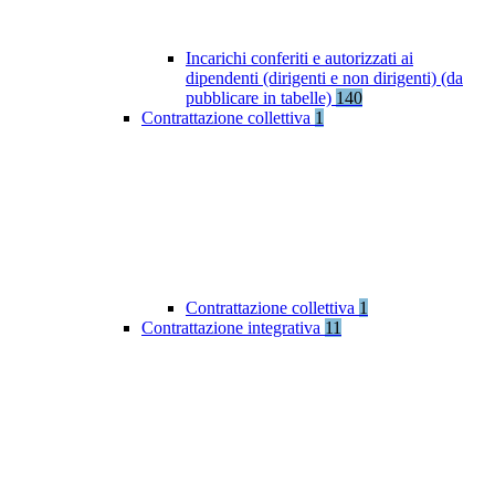
Incarichi conferiti e autorizzati ai
dipendenti (dirigenti e non dirigenti) (da
pubblicare in tabelle)
140
Contrattazione collettiva
1
Contrattazione collettiva
1
Contrattazione integrativa
11