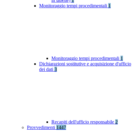
in tabelle)
1
Monitoraggio tempi procedimentali
1
Monitoraggio tempi procedimentali
1
Dichiarazioni sostitutive e acquisizione d'ufficio
dei dati
3
Recapiti dell'ufficio responsabile
2
Provvedimenti
1447