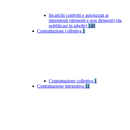
Incarichi conferiti e autorizzati ai
dipendenti (dirigenti e non dirigenti) (da
pubblicare in tabelle)
140
Contrattazione collettiva
1
Contrattazione collettiva
1
Contrattazione integrativa
11