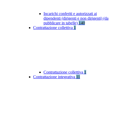
Incarichi conferiti e autorizzati ai
dipendenti (dirigenti e non dirigenti) (da
pubblicare in tabelle)
140
Contrattazione collettiva
1
Contrattazione collettiva
1
Contrattazione integrativa
11