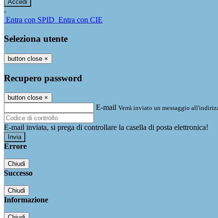
-
Entra con SPID
Entra con CIE
Seleziona utente
button close
×
Recupero password
button close
×
E-mail
Verrà inviato un messaggio all'indirizz
E-mail inviata, si prega di controllare la casella di posta elettronica!
Errore
Chiudi
Successo
Chiudi
Informazione
Chiudi