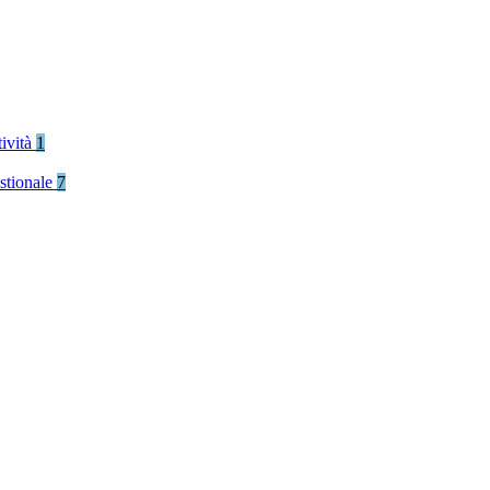
tività
1
stionale
7