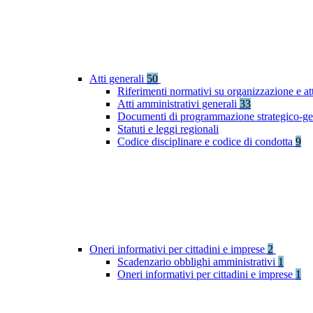
Atti generali
50
Riferimenti normativi su organizzazione e at
Atti amministrativi generali
33
Documenti di programmazione strategico-ge
Statuti e leggi regionali
Codice disciplinare e codice di condotta
9
Oneri informativi per cittadini e imprese
2
Scadenzario obblighi amministrativi
1
Oneri informativi per cittadini e imprese
1