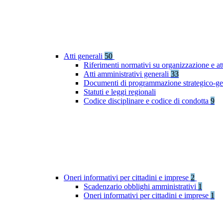
Atti generali
50
Riferimenti normativi su organizzazione e at
Atti amministrativi generali
33
Documenti di programmazione strategico-ge
Statuti e leggi regionali
Codice disciplinare e codice di condotta
9
Oneri informativi per cittadini e imprese
2
Scadenzario obblighi amministrativi
1
Oneri informativi per cittadini e imprese
1