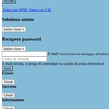
-
Entra con SPID
Entra con CIE
Seleziona utente
button close
×
Recupero password
button close
×
E-mail
Verrà inviato un messaggio all'indirizz
E-mail inviata, si prega di controllare la casella di posta elettronica!
Errore
Chiudi
Successo
Chiudi
Informazione
Chiudi