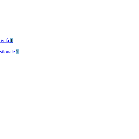
tività
1
stionale
7