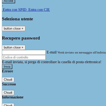
-
Entra con SPID
Entra con CIE
Seleziona utente
button close
×
Recupero password
button close
×
E-mail
Verrà inviato un messaggio all'indirizz
E-mail inviata, si prega di controllare la casella di posta elettronica!
Errore
Chiudi
Successo
Chiudi
Informazione
Chiudi