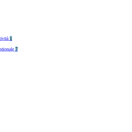
tività
1
stionale
7