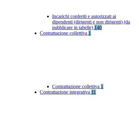
Incarichi conferiti e autorizzati ai
dipendenti (dirigenti e non dirigenti) (da
pubblicare in tabelle)
140
Contrattazione collettiva
1
Contrattazione collettiva
1
Contrattazione integrativa
11