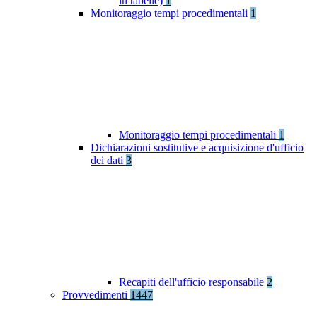
in tabelle)
1
Monitoraggio tempi procedimentali
1
Monitoraggio tempi procedimentali
1
Dichiarazioni sostitutive e acquisizione d'ufficio
dei dati
3
Recapiti dell'ufficio responsabile
2
Provvedimenti
1447